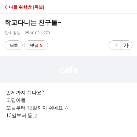
C
나를 위한방 [특별]
A
학교다니는 친구들~
F
작
작
조
맘회원님
25.10.03
270
성
성
회
E
자
시
수
글
가
글
목록
댓글
9
가
간
자
자
크
크
기
기
크
작
게
게
언제까지 쉬나요?
고딩아들
오늘부터 12일까지 쉬네요 ㅎ
13일부터 등교