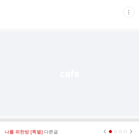
현
재
게
시
글
추
가
기
능
열
기
나를 위한방 [특별]
다른글
현재페이지 1
2
3
4