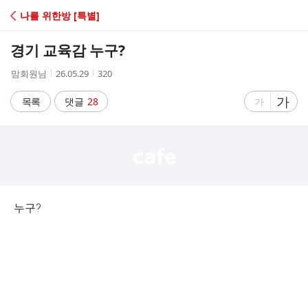
C
나를 위한방 [특별]
A
경기 교육감 누구?
F
작
작
조
맘회원님
26.05.29
320
성
성
회
E
자
시
수
글
가
글
목록
댓글
28
가
간
자
자
크
크
기
기
크
작
게
게
누구?