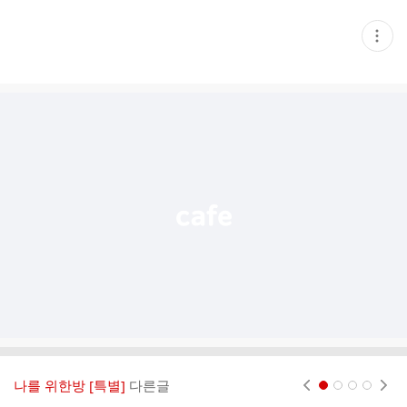
현
재
게
시
글
추
가
기
능
열
기
나를 위한방 [특별]
다른글
현재페이지 1
2
3
4