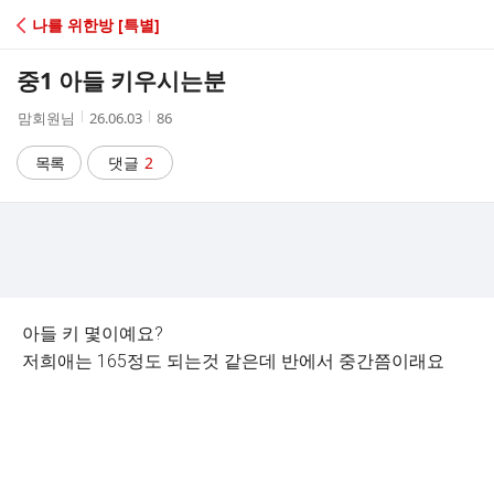
C
나를 위한방 [특별]
A
중1 아들 키우시는분
F
작
작
조
맘회원님
26.06.03
86
성
성
회
E
자
시
수
목록
댓글
2
간
아들 키 몇이예요?
저희애는 165정도 되는것 같은데 반에서 중간쯤이래요