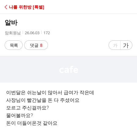
C
나를 위한방 [특별]
A
알바
F
작
작
조
맘회원님
26.06.03
172
성
성
회
E
자
시
수
글
가
글
목록
댓글
8
가
간
자
자
크
크
기
기
크
작
게
게
이번달은 쉬는날이 많아서 급여가 작은데
사장님이 빨간날을 돈 다 주셨어요
모르고 주신걸까요?
물어볼까요?
돈이 더들어온것 같아요