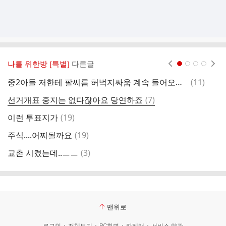
나를 위한방 [특별]
다른글
현재페이지 1
2
3
4
댓
중2아들 저한테 팔씨름 허벅지싸움 계속 들어오는데 아직 안되네요 ㅎ
(
11
)
중
글
댓
선거개표 중지는 없다잖아요 당연하죠
(
7
)
초
글
댓
이런 투표지가
(
19
)
선
글
댓
주식....어찌될까요
(
19
)
아
글
댓
교촌 시켰는데..ㅡㅡ
(
3
)
선
글
맨위로