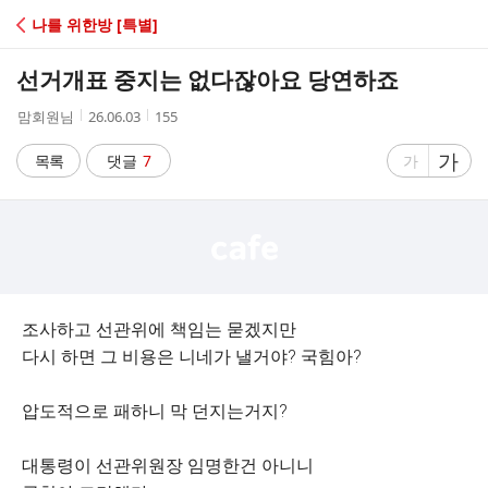
C
나를 위한방 [특별]
A
선거개표 중지는 없다잖아요 당연하죠
F
작
작
조
맘회원님
26.06.03
155
성
성
회
E
자
시
수
글
가
글
목록
댓글
7
가
간
자
자
크
크
기
기
크
작
게
게
조사하고 선관위에 책임는 묻겠지만
다시 하면 그 비용은 니네가 낼거야? 국힘아?
압도적으로 패하니 막 던지는거지?
대통령이 선관위원장 임명한건 아니니