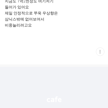
지금도 1억2천정도 여기저기
들어가 있어요
제일 안정적으로 쭈욱 우상향은
삼닉스밖에 없어보여서
비중늘리려고요
현
재
게
시
글
추
가
기
능
열
기