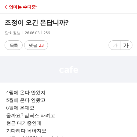
C
엄마는 수다중~
A
조정이 오긴 온답니까?
F
작
작
조
맘회원님
26.06.03
256
성
성
회
E
자
시
수
글
가
글
목록
댓글
23
가
간
자
자
크
크
기
기
크
작
게
게
4월에 온다 안왔지
5월에 온다 안왔고
6월에 온대요
올까요? 삼닉스 타려고
현금 대기중인데
기다리다 목빠져요