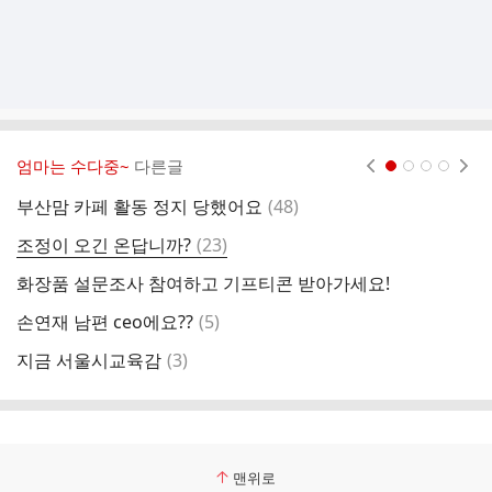
엄마는 수다중~
다른글
현재페이지 1
2
3
4
댓
부산맘 카페 활동 정지 당했어요
(
48
)
코
글
댓
조정이 오긴 온답니까?
(
23
)
글
화장품 설문조사 참여하고 기프티콘 받아가세요!
오
댓
손연재 남편 ceo에요??
(
5
)
바
글
댓
지금 서울시교육감
(
3
)
부
글
맨위로