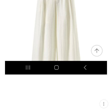
현
재
게