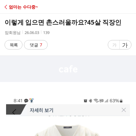
C
엄마는 수다중~
A
이렇게 입으면 촌스러울까요?45살 직장인
F
작
작
조
맘회원님
26.06.03
139
성
성
회
E
자
시
수
글
가
글
목록
댓글
7
가
간
자
자
크
크
기
기
크
작
게
게