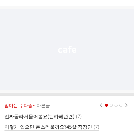
시
글
추
가
기
능
열
기
엄마는 수다중~
다른글
현재페이지 1
2
3
4
댓
진짜몰라서물어봄요(펜카페관련)
(
7
)
화
글
댓
이렇게 입으면 촌스러울까요?45살 직장인
(
7
)
손
글