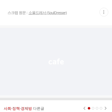
현
스크랩 원문 :
소울드레서 (SoulDresser)
재
게
시
글
추
가
기
능
열
기
사회·정책·경제방
다른글
현재페이지 1
2
3
4