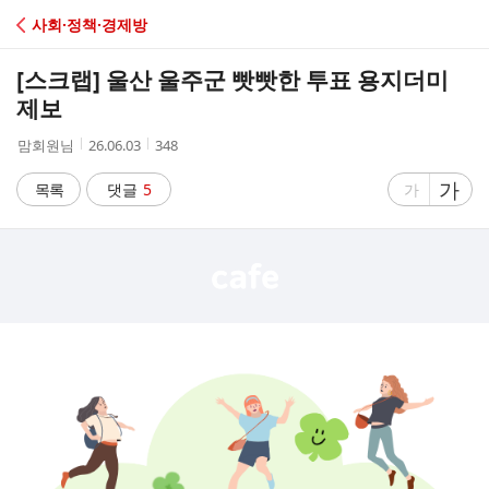
C
사회·정책·경제방
A
[스크랩]
울산 울주군 빳빳한 투표 용지더미
F
제보
작
작
조
맘회원님
26.06.03
348
E
성
성
회
자
시
수
글
가
글
목록
댓글
5
가
간
자
자
크
크
기
기
크
작
게
게