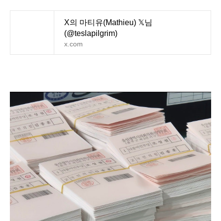
X의 마티유(Mathieu) 𝕏님
(@teslapilgrim)
x.com