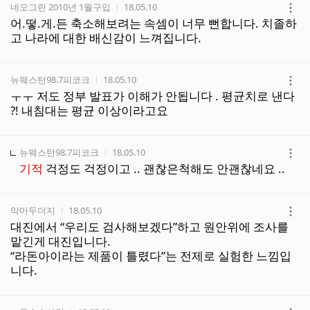
작성자
작성시간
네오그린 2010년 1월구입
18.05.10
더
어.떻.게.든 축소해보려는 속셈이 너무 뻔합니다. 치졸하
보
고 나라에 대한 배신감이 느껴집니다.
기
작성자
작성시간
뉴웨스턴98.7피코크
18.05.10
더
ㅜㅜ 저도 정부 발표가 이해가 안됩니다 . 평균치로 낸다
보
?! 내침대는 평균 이상이라고요
기
작성자
작성시간
뉴웨스턴98.7피코크
18.05.10
더
기적
걱정도 걱정이고 .. 괜찮은척해도 안괜찮네요 ..
보
기
작성자
작성시간
악마두더지
18.05.10
더
대진에서 “우리도 검사해보겠다”하고 원안위에 조사를
보
맡긴게 대진입니다.
기
“라돈아이라는 제품이 틀렸다”는 전제로 실험한 느낌입
니다.