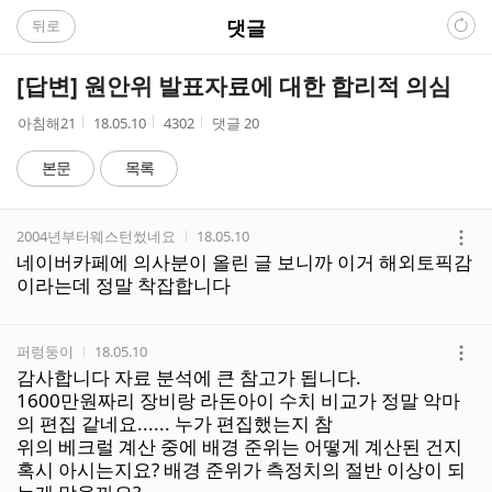
C
댓글
뒤로
A
[답변] 원안위 발표자료에 대한 합리적 의심
F
작
작
조
아침해21
18.05.10
4302
댓글
20
성
성
회
E
자
시
수
본문
목록
간
댓
작성자
작성시간
2004년부터웨스턴썼네요
18.05.10
글
더
네이버카페에 의사분이 올린 글 보니까 이거 해외토픽감
리
보
이라는데 정말 착잡합니다
스
기
트
작성자
작성시간
퍼렁둥이
18.05.10
더
감사합니다 자료 분석에 큰 참고가 됩니다.
보
1600만원짜리 장비랑 라돈아이 수치 비교가 정말 악마
기
의 편집 같네요...... 누가 편집했는지 참
위의 베크럴 계산 중에 배경 준위는 어떻게 계산된 건지
혹시 아시는지요? 배경 준위가 측정치의 절반 이상이 되