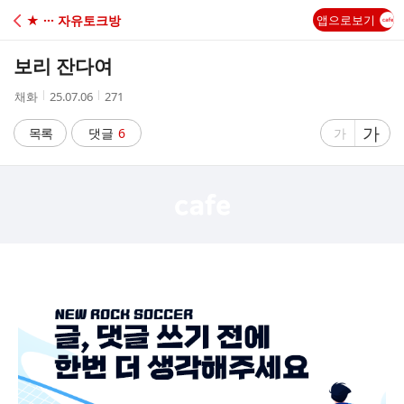
C
★ ··· 자유토크방
앱으로보기
A
보리 잔다여
F
작
작
조
채화
25.07.06
271
성
성
회
E
자
시
수
글
가
글
목록
댓글
6
가
간
자
자
크
크
기
기
크
작
게
게