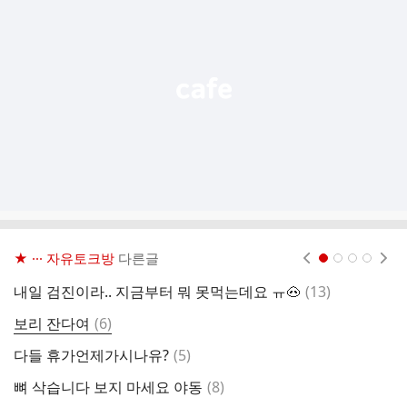
기
능
열
기
★ ··· 자유토크방
다른글
현재페이지 1
2
3
4
댓
내일 검진이라.. 지금부터 뭐 못먹는데요 ㅠ🐽
(
13
)
오
글
댓
보리 잔다여
(
6
)
부
글
댓
다들 휴가언제가시나유?
(
5
)
글
댓
뼈 삭습니다 보지 마세요 야동
(
8
)
글