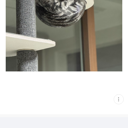
현
재
게
시
글
추
가