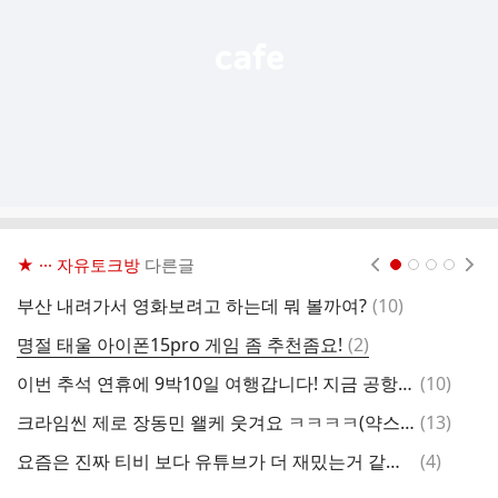
기
★ ··· 자유토크방
다른글
현재페이지 1
2
3
4
댓
부산 내려가서 영화보려고 하는데 뭐 볼까여?
(
10
)
카
글
댓
명절 태울 아이폰15pro 게임 좀 추천좀요!
(
2
)
이
글
댓
이번 추석 연휴에 9박10일 여행갑니다! 지금 공항가는 중이에요
(
10
)
맛
글
댓
크라임씬 제로 장동민 왤케 웃겨요 ㅋㅋㅋㅋ(약스포)
(
13
)
에
글
댓
요즘은 진짜 티비 보다 유튜브가 더 재밌는거 같아요
(
4
)
글