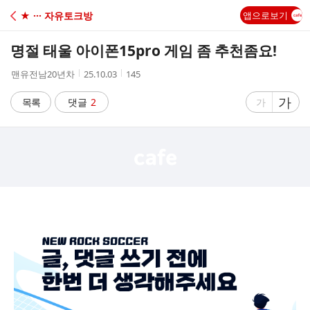
C
★ ··· 자유토크방
앱으로보기
A
명절 태울 아이폰15pro 게임 좀 추천좀요!
F
작
작
조
맨유전남20년차
25.10.03
145
성
성
회
E
자
시
수
글
가
글
목록
댓글
2
가
간
자
자
크
크
기
기
크
작
게
게