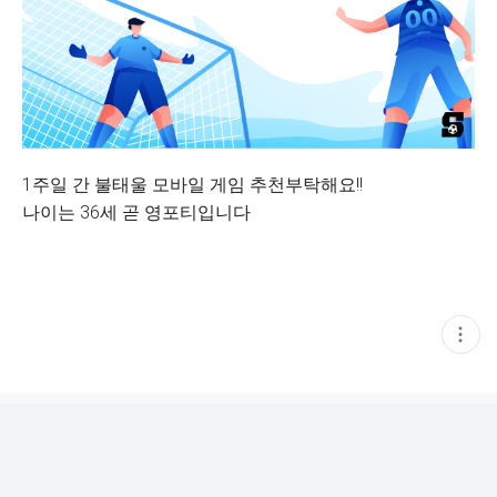
1주일 간 불태울 모바일 게임 추천부탁해요!!
나이는 36세 곧 영포티입니다
현
재
게
시
글
추
가
기
능
열