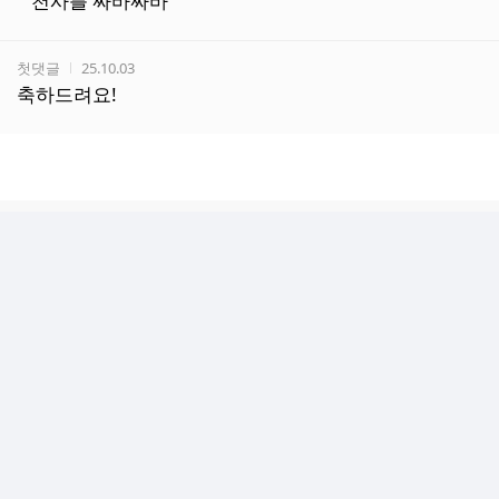
천사를 싸바싸바
작성자
작성시간
첫댓글
25.10.03
축하드려요!