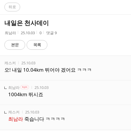
C
뒤로
A
내일은 천사데이
F
작
작
조
최남라
25.10.03
0
댓글
9
성
성
회
E
자
시
수
본문
목록
간
댓
작성자
작성시간
캐스커
25.10.03
글
오! 내일 10.04km 뛰어야 겠어요 ㅋㅋㅋ
리
스
트
작성자
작성자 본인 여부
작성시간
최남라
25.10.03
작성자
1004km 뛰시죠
작성자
작성시간
캐스커
25.10.03
최남라
죽습니다 ㅋㅋㅋㅋ