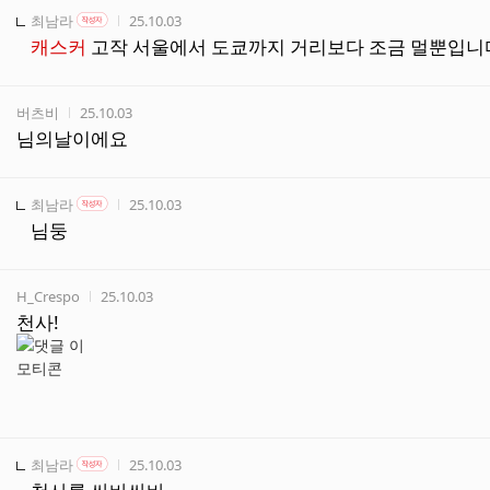
작성자
작성자 본인 여부
작성시간
최남라
25.10.03
작성자
캐스커
고작 서울에서 도쿄까지 거리보다 조금 멀뿐입니
작성자
작성시간
버츠비
25.10.03
님의날이에요
작성자
작성자 본인 여부
작성시간
최남라
25.10.03
작성자
님둥
작성자
작성시간
H_Crespo
25.10.03
천사!
작성자
작성자 본인 여부
작성시간
최남라
25.10.03
작성자