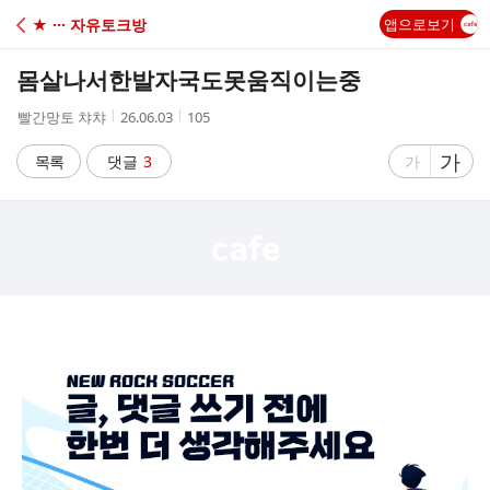
C
★ ··· 자유토크방
앱으로보기
A
몸살나서한발자국도못움직이는중
F
작
작
조
빨간망토 챠챠
26.06.03
105
성
성
회
E
자
시
수
글
가
글
목록
댓글
3
가
간
자
자
크
크
기
기
크
작
게
게