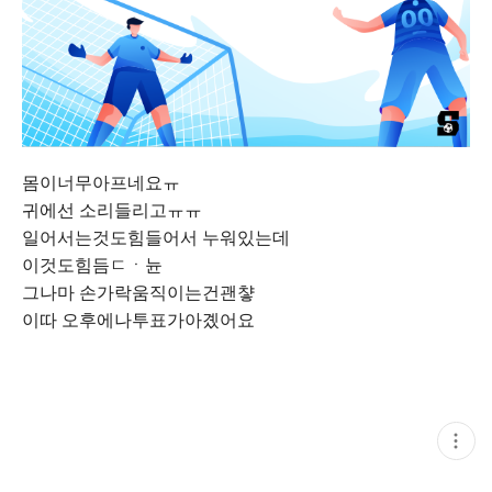
몸이너무아프네요ㅠ
귀에선 소리들리고ㅠㅠ
일어서는것도힘들어서 누워있는데
이것도힘듬ㄷㆍ뉸
그나마 손가락움직이는건괜챻
이따 오후에나투표가아곘어요
현
재
게
시