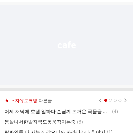
글
추
가
기
능
열
기
★ ··· 자유토크방
다른글
현재페이지 1
2
3
4
댓
어제 저녁에 호텔 일하다 손님께 뜨거운 국물을 쏟는 실수를 했습니다.
(
4
)
부
글
댓
몸살나서한발자국도못움직이는중
(
3
)
월
글
댓
락싸인들 다 자는거 같으니까 파라파라나 춰야지
(
1
)
투