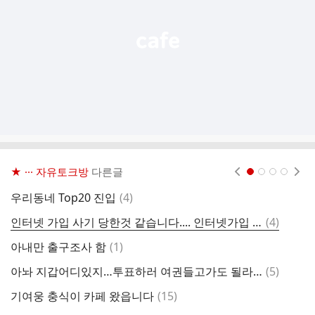
기
★ ··· 자유토크방
다른글
현재페이지 1
2
3
4
댓
우리동네 Top20 진입
(
4
)
'
글
댓
인터넷 가입 사기 당한것 같습니다.... 인터넷가입 관련 일 해보신분들 도움을 부탁드립니다 ㅠㅠ
(
4
)
정
글
댓
아내만 출구조사 함
(
1
)
포
글
댓
아놔 지갑어디있지…투표하러 여권들고가도 될라나
(
5
)
오
글
댓
기여웅 충식이 카페 왔읍니다
(
15
)
2
글