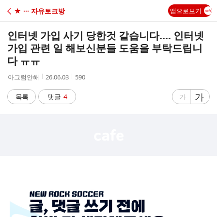
C
★ ··· 자유토크방
앱으로보기
A
인터넷 가입 사기 당한것 같습니다.... 인터넷
F
가입 관련 일 해보신분들 도움을 부탁드립니
다 ㅠㅠ
E
작
작
조
아그럼안해
26.06.03
590
성
성
회
자
시
수
글
가
글
목록
댓글
4
가
간
자
자
크
크
기
기
크
작
게
게