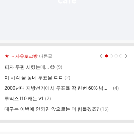
★ ··· 자유토크방
다른글
현재페이지 1
2
3
4
댓
피자 두판 시켰는데... 😊
(
9
)
투
글
댓
이 시각 울 동네 투표율 ㄷㄷ
(
2
)
한
글
댓
2000년대 지방선거에서 투표율 딱 한번 60% 넘었네요
(
4
)
글
댓
루믹스 l10 캐논 v1
(
2
)
이
글
댓
대구는 이번에 안되면 앞으로는 더 힘들겠죠?
(
15
)
원
글