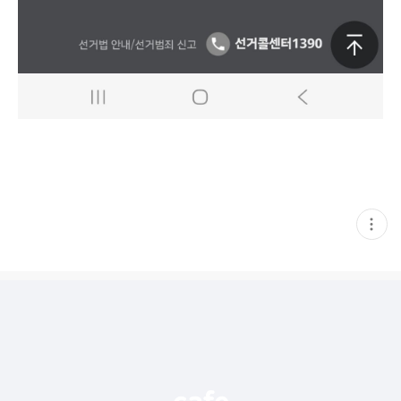
현
재
게
시
글
추
가
기
능
열
기