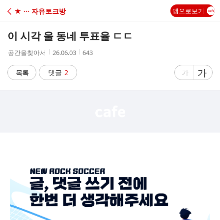
C
★ ··· 자유토크방
앱으로보기
A
이 시각 울 동네 투표율 ㄷㄷ
F
작
작
조
공간을찾아서
26.06.03
643
성
성
회
E
자
시
수
글
가
글
목록
댓글
2
가
간
자
자
크
크
기
기
크
작
게
게