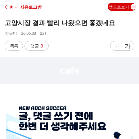
C
★ ··· 자유토크방
앱으로보기
A
고양시장 결과 빨리 나왔으면 좋겠네요
F
작
작
조
정유미
26.06.03
231
성
성
회
E
자
시
수
글
가
글
목록
댓글
3
가
간
자
자
크
크
기
기
크
작
게
게