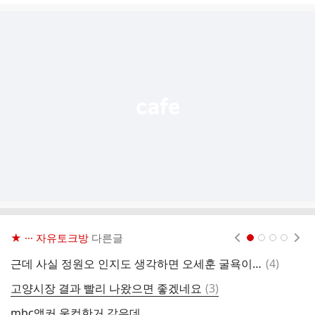
글
추
가
기
능
열
기
★ ··· 자유토크방
다른글
현재페이지 1
2
3
4
댓
근데 사실 정원오 인지도 생각하면 오세훈 굴욕이긴 함
(
4
)
글
댓
고양시장 결과 빨리 나왔으면 좋겠네요
(
3
)
글
mbc앵커 울컥한거 같은데
서