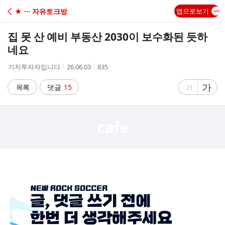
C
★ ··· 자유토크방
앱으로보기
A
집 못 산 예비 부동산 2030이 보수화된 듯하
F
네요
작
작
조
가치투자자입니다
26.06.03
835
E
성
성
회
자
시
수
글
가
글
목록
댓글
15
가
간
자
자
크
크
기
기
크
작
게
게