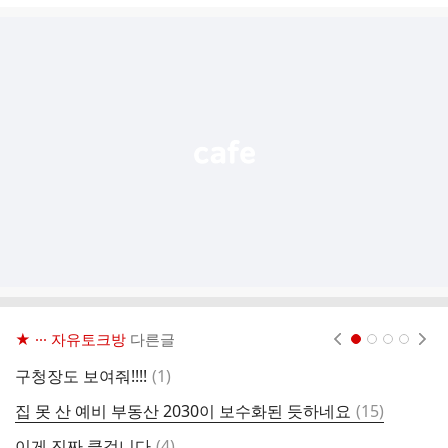
글
추
가
기
능
열
기
★ ··· 자유토크방
다른글
현재페이지 1
2
3
4
댓
구청장도 보여줘!!!!
(
1
)
2
글
댓
집 못 산 예비 부동산 2030이 보수화된 듯하네요
(
15
)
오
글
댓
이게 진짜 클겁니다
(
4
)
구