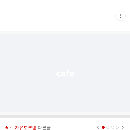
현
재
게
시
글
추
가
기
능
열
기
★ ··· 자유토크방
다른글
현재페이지 1
2
3
4