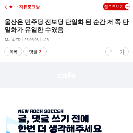
C
★ ··· 자유토크방
앱으로보기
A
울산은 민주당 진보당 단일화 된 순간 저 쪽 단
F
일화가 유일한 수였음
작
작
조
ManUTD
26.06.03
425
E
성
성
회
자
시
수
글
가
글
목록
댓글
2
가
간
자
자
크
크
기
기
크
작
게
게