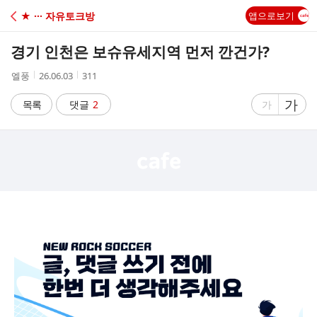
C
★ ··· 자유토크방
앱으로보기
A
경기 인천은 보슈유세지역 먼저 깐건가?
F
작
작
조
엘풍
26.06.03
311
성
성
회
E
자
시
수
글
가
글
목록
댓글
2
가
간
자
자
크
크
기
기
크
작
게
게