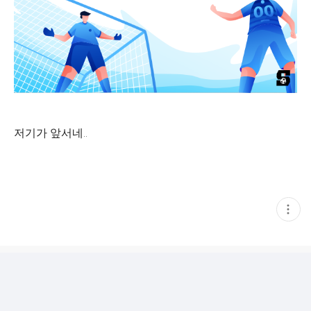
저기가 앞서네..
현
재
게
시
글
추
가
기
능
열