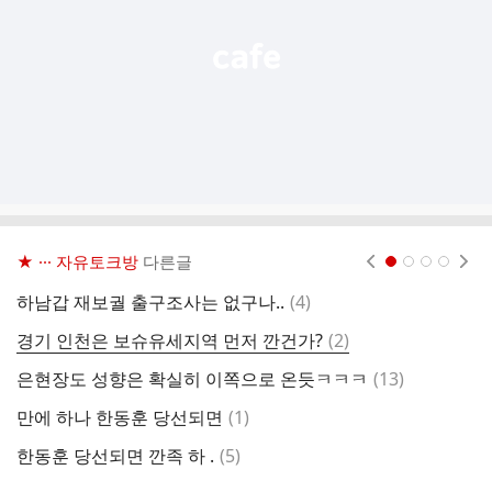
기
★ ··· 자유토크방
다른글
현재페이지 1
2
3
4
댓
하남갑 재보궐 출구조사는 없구나..
(
4
)
미
글
댓
경기 인천은 보슈유세지역 먼저 깐건가?
(
2
)
출
글
댓
은현장도 성향은 확실히 이쪽으로 온듯ㅋㅋㅋ
(
13
)
어
글
댓
만에 하나 한동훈 당선되면
(
1
)
글
댓
한동훈 당선되면 깐족 하 .
(
5
)
오
글