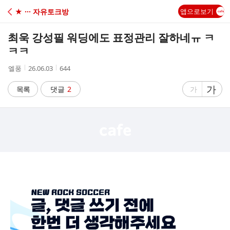
C
★ ··· 자유토크방
앱으로보기
A
최욱 강성필 워딩에도 표정관리 잘하네ㅠ ㅋ
F
ㅋㅋ
작
작
조
엘풍
26.06.03
644
E
성
성
회
자
시
수
글
가
글
목록
댓글
2
가
간
자
자
크
크
기
기
크
작
게
게