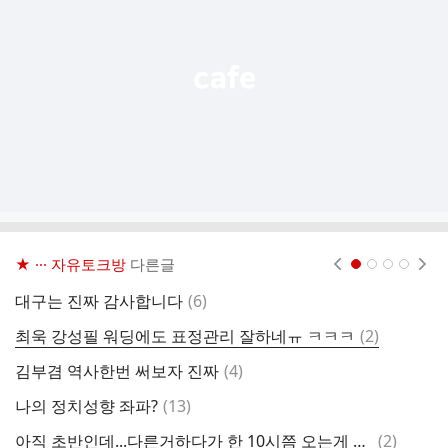
열
기
★ ··· 자유토크방
다른글
현재페이지 1
2
3
4
댓
대구는 진짜 감사합니다
(
6
)
글
댓
최욱 강성필 워딩에도 표정관리 잘하네ㅠ ㅋㅋㅋ
(
2
)
글
댓
김부겸 역사한번 써보자 진짜
(
4
)
닥
글
댓
나의 정치성향 좌파?
(
13
)
도
글
댓
아직 초반인데...다른거하다가 한 10시쯤 오는게 낫겠죠?
(
2
)