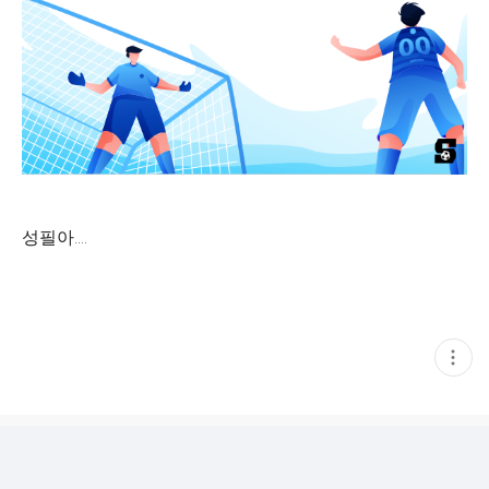
성필아....
현
재
게
시
글
추
가
기
능