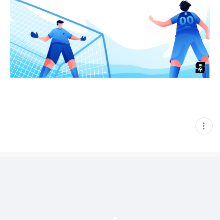
현
재
게
시
글
추
가
기
능
열
기