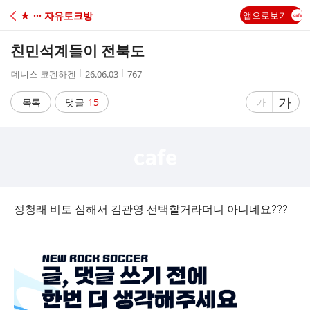
C
★ ··· 자유토크방
앱으로보기
A
친민석계들이 전북도
F
작
작
조
데니스 코펜하겐
26.06.03
767
성
성
회
E
자
시
수
글
가
글
목록
댓글
15
가
간
자
자
크
크
기
기
크
작
게
게
정청래 비토 심해서 김관영 선택할거라더니 아니네요???!!