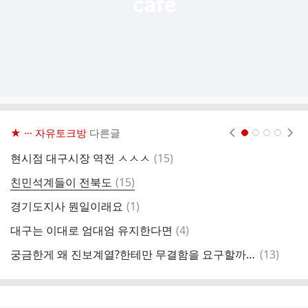
★ ··· 자유토크방
다른글
현재페이지 1
2
3
4
댓
현시점 대구시장 역전 ㅅㅅㅅ
(
15
)
성
글
댓
친민석계들이 전북도
(
15
)
대
글
댓
경기도지사 뭔일이래요
(
1
)
글
댓
대구는 이대로 엄대엄 유지한다면
(
4
)
글
댓
궁금한게 왜 진보계열?한테만 무결함을 요구할까요?
(
13
)
인
글