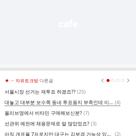
열
기
★ ··· 자유토크방
다른글
현재페이지 1
2
3
4
댓
서울시장 선거는 재투표 하겠죠??
(
25
)
글
댓
대놓고 대부분 보수쪽 동네 투표용지 부족인데 이걸 대통령의 부정선거라고 생각하는게 진짜 수준이하네 ㅋㅋㅋ
(
4
)
지
글
댓
올리브영에서 비타민 구매해보신분?
(
7
)
김
글
댓
선관위 예전에 채용문제로 말 많았었죠?
(
3
)
근
글
댓
아직 개표율 7프로지만 대구는 김부겸 가능성 있네요 ㄷㄷㄷ
(
2
)
투