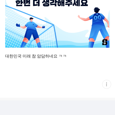
대한민국 미래 참 암담하네요 ㅋㅋ
현
재
게
시
글
추
가
기
능