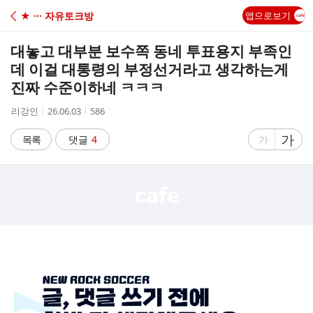
C
★ ··· 자유토크방
앱으로보기
A
대놓고 대부분 보수쪽 동네 투표용지 부족인
F
데 이걸 대통령의 부정선거라고 생각하는게
진짜 수준이하네 ㅋㅋㅋ
E
작
작
조
리강인
26.06.03
586
성
성
회
자
시
수
글
가
글
목록
댓글
4
가
간
자
자
크
크
기
기
크
작
게
게