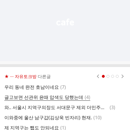
열
기
★ ··· 자유토크방
다른글
현재페이지 1
2
3
4
댓
우리 동네 완전 호남이네요
(
7
)
어
글
댓
글고보면 선관위 윤때 압색도 당했는데
(
4
)
글
댓
와.. 서울시 지역구의장도 서대문구 제외 더민주가 전부 현재 1위네요
(
3
)
류
글
댓
이와중에 울산 남구갑(김상욱 빈자리) 현재.
(
10
)
부
글
댓
제 지역구는 쨉도 안되네요
(
1
)
어