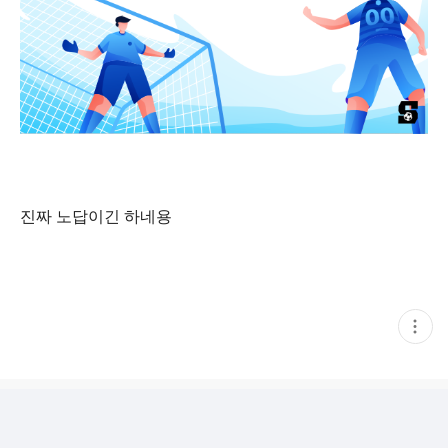
진짜 노답이긴 하네용
현
재
게
시
글
추
가
기
능