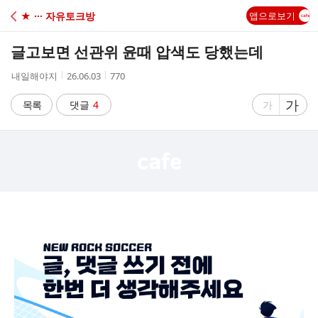
C
★ ··· 자유토크방
앱으로보기
A
글고보면 선관위 윤때 압색도 당했는데
F
작
작
조
내일해야지
26.06.03
770
성
성
회
E
자
시
수
글
가
글
목록
댓글
4
가
간
자
자
크
크
기
기
크
작
게
게