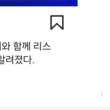
현
재
게
시
글