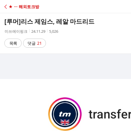
C
★ ··· 해외토크방
A
[루머]
리스 제임스, 레알 마드리드
F
작
작
조
미쓰에이핑크
24.11.29
5,026
성
성
회
E
자
시
수
목록
댓글
21
간