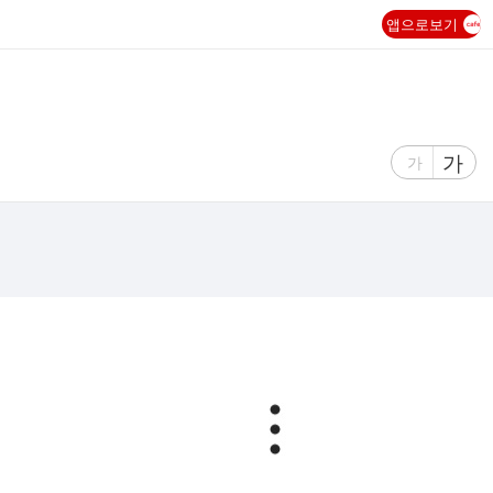
앱으로보기
글
가
글
가
자
자
크
크
기
기
크
작
게
게