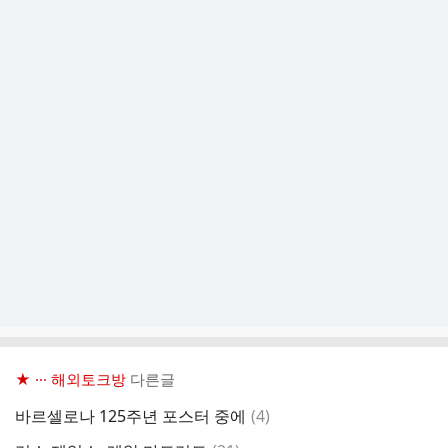
★ ··· 해외토크방
다른글
댓
바르셀로나 125주년 포스터 중에
(
4
)
글