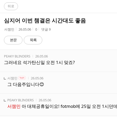
C
뒤로
A
심지어 이번 챔결은 시간대도 좋음
F
작
작
조
서잼민
26.05.06
0
댓글
9
성
성
회
E
자
시
수
본문
목록
간
댓
작성자
작성시간
PEAKY BLINDERS
26.05.06
글
그러네요 석가탄신일 오전 1시 맞죠?
리
스
트
작성자
작성자 본인 여부
작성시간
서잼민
26.05.06
작성자
그 다음주입니다😊
작성자
작성시간
PEAKY BLINDERS
26.05.06
서잼민
아 대체공휴일이요! fotmob에 25일 오전 1시던데