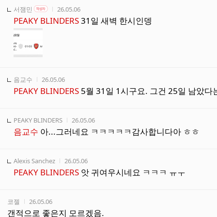
작성자
작성자 본인 여부
작성시간
서잼민
26.05.06
작성자
PEAKY BLINDERS
31일 새벽 한시인뎅
작성자
작성시간
음교수
26.05.06
PEAKY BLINDERS
5월 31일 1시구요. 그건 25일 남았
작성자
작성시간
PEAKY BLINDERS
26.05.06
음교수
아...그러네요 ㅋㅋㅋㅋㅋ감사합니다아 ㅎㅎ
작성자
작성시간
Alexis Sanchez
26.05.06
PEAKY BLINDERS
앗 귀여우시네요 ㅋㅋㅋ ㅠㅜ
작성자
작성시간
코젤
26.05.06
갠적으로 좋은지 모르겠음.