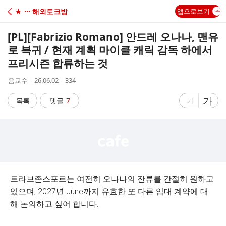
C
★ ··· 해외토크방
앱으로보기
A
[PL]
[Fabrizio Romano] 안드레 오나나, 맨유
F
로 복귀 / 현재 계획 마이클 캐릭 감독 하에서
프리시즌 합류하는 것
E
작
작
조
음교수
26.06.02
334
성
성
회
자
시
수
글
가
글
목록
댓글
7
가
간
자
자
크
크
기
기
크
작
게
게
트라브존스포르는 여전히 오나나의 잔류를 간절히 원하고
있으며, 2027년 June까지 유효한 또 다른 임대 계약에 대
해 논의하고 싶어 합니다.