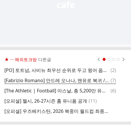
★ ··· 해외토크방
다른글
현재페이지 1
2
3
4
댓
[PO] 토트넘, 사비뉴 최우선 순위로 두고 윙어 옵션 물색
(
2
)
[
글
댓
[Fabrizio Romano] 안드레 오나나, 맨유로 복귀 / 현재 계획 마이클 캐릭 감독 하에서 프리시즌 합류하는 것
(
7
)
글
댓
[The Athletic | Football] 아스날, 총 5,200만 유로 규모의 거래로 피에로 인카피에 완전 영입으로 전환 예정
(
6
)
글
댓
[오피셜] 첼시, 26-27시즌 홈 유니폼 공개
(
11
)
글
[오피셜] 우즈베키스탄, 2026 북중미 월드컵 최종 엔트리