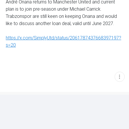
André Onana returns to Manchester United and current
plan is to join pre-season under Michael Carrick.
Trabzonspor are still keen on keeping Onana and would
like to discuss another loan deal, valid until June 2027.
https://x.com/SimplyUtd/status/2061787437668397197?
s=20
현
재
게
시
글
추
가
기
능
열
기