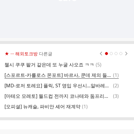
★ ··· 해외토크방
다른글
현재페이지 1
2
3
4
댓
첼시 쿠쿠 팔거 같은데 또 누굴 사오죠 ㅋㅋ
(
5
)
에
글
댓
[스포르트-카를로스 몬포트] 바르사, 쿤데 제의 들어볼 의향...이적시 RB 영입 추진
(
1
)
[
글
댓
[MD-로저 토레요] 플릭, ST 영입 우선시...알바레스 목표
(
2
)
글
댓
[마테오 모레토] 월드컵 전까지 코나테와 둠프리스 영입을 목표로 하는 레알 마드리드
(
3
)
글
댓
[오피셜] 뉴캐슬, 파비안 셰어 재계약
(
1
)
포
글