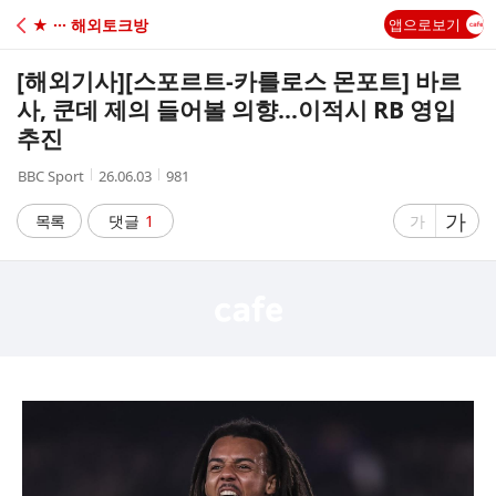
C
★ ··· 해외토크방
앱으로보기
A
[해외기사]
[스포르트-카를로스 몬포트] 바르
F
사, 쿤데 제의 들어볼 의향...이적시 RB 영입
추진
E
작
작
조
BBC Sport
26.06.03
981
성
성
회
자
시
수
글
가
글
목록
댓글
1
가
간
자
자
크
크
기
기
크
작
게
게