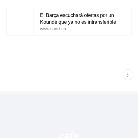
El Barça escuchará ofertas por un
Koundé que ya no es intransferible
www.sport.es
현
재
게
시
글
추
가
기
능
열
기