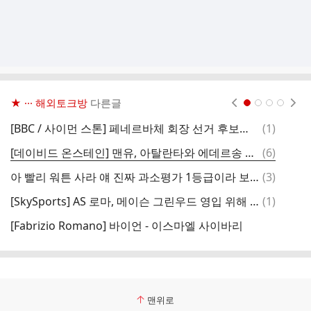
★ ··· 해외토크방
다른글
현재페이지 1
2
3
4
댓
[BBC / 사이먼 스톤] 페네르바체 회장 선거 후보들, 일제히 메이슨 그린우드 영입 원해
(
1
)
글
댓
[데이비드 온스테인] 맨유, 아탈란타와 에데르송 영입 합의 도달 ··· 이적료 최대 €45m
(
6
)
[
글
댓
아 빨리 워튼 사라 얘 진짜 과소평가 1등급이라 보는데
(
3
)
[
글
댓
[SkySports] AS 로마, 메이슨 그린우드 영입 위해 5,000만 유로 이상의 첫 제안 준비
(
1
)
글
[Fabrizio Romano] 바이언 - 이스마엘 사이바리
[
맨위로