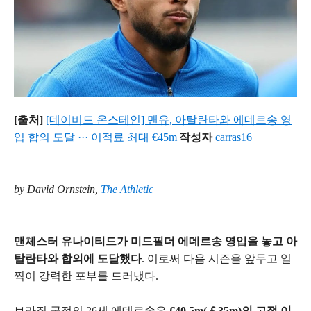
[출처]
[데이비드 온스테인] 맨유, 아탈란타와 에데르송 영
입 합의 도달 ··· 이적료 최대 €45m
|
작성자
carras16
by David Ornstein,
The Athletic
맨체스터 유나이티드가 미드필더 에데르송 영입을 놓고 아
탈란타와 합의에 도달했다
. 이로써 다음 시즌을 앞두고 일
찍이 강력한 포부를 드러냈다.
브라질 국적의 26세 에데르송은
€40.5m(￡35m)의 고정 이