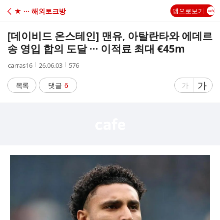
C
★ ··· 해외토크방
앱으로보기
A
[데이비드 온스테인] 맨유, 아탈란타와 에데르
F
송 영입 합의 도달 ··· 이적료 최대 €45m
작
작
조
carras16
26.06.03
576
E
성
성
회
자
시
수
글
가
글
목록
댓글
6
가
간
자
자
크
크
기
기
크
작
게
게