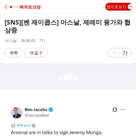
C
★ ··· 해외토크방
앱으로보기
A
[SNS]
[벤 제이콥스] 아스날, 제레미 몽가와 협
F
상중
작
작
조
서스날
26.06.03
711
E
성
성
회
자
시
수
글
가
글
목록
댓글
5
가
간
자
자
크
크
기
기
크
작
게
게