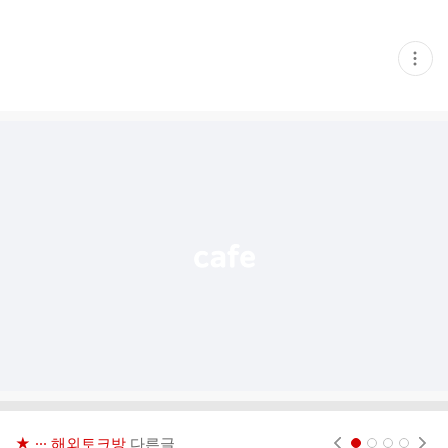
현
재
게
시
글
추
가
기
능
열
기
★ ··· 해외토크방
다른글
현재페이지 1
2
3
4