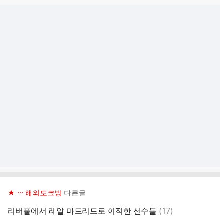
★ ··· 해외토크방
다른글
댓
리버풀에서 레알 마드리드로 이적한 선수들
(
17
)
글