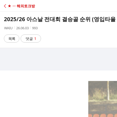
C
★ ··· 해외토크방
A
2025/26 아스날 전대회 결승골 순위 (영입타율
F
작
작
조
WAIU
26.06.03
993
성
성
회
E
자
시
수
목록
댓글
1
간