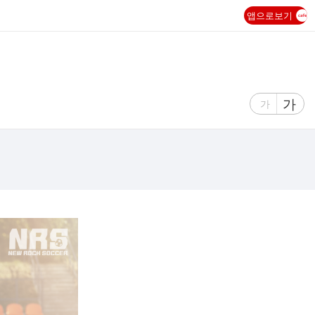
앱으로보기
글
가
글
가
자
자
크
크
기
기
크
작
게
게