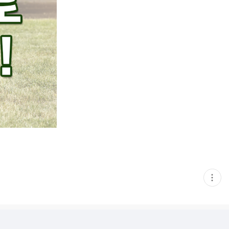
현
재
게
시
글
추
가