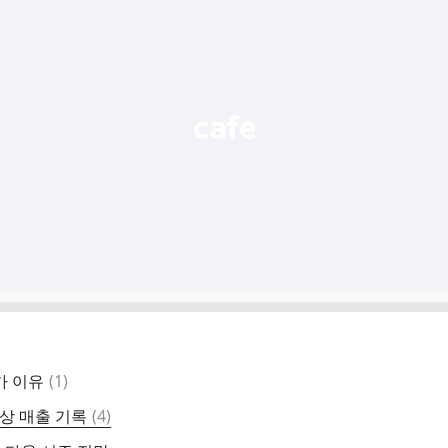
댓
가 이유
(
1
)
글
댓
이상 매출 기록
(
4
)
글