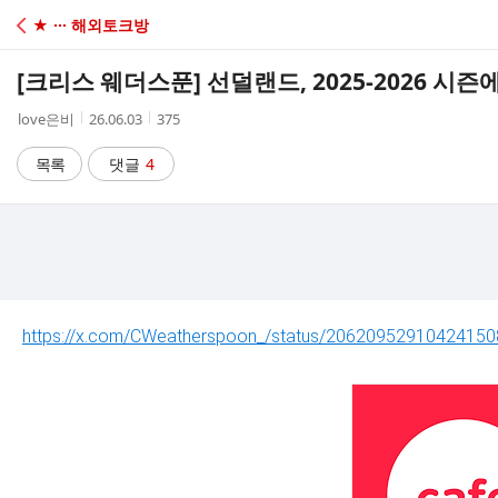
C
★ ··· 해외토크방
A
[크리스 웨더스푼] 선덜랜드, 2025-2026 시즌
F
작
작
조
love은비
26.06.03
375
성
성
회
E
자
시
수
목록
댓글
4
간
https://x.com/CWeatherspoon_/status/2062095291042415