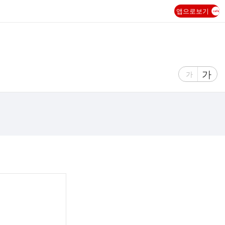
앱으로보기
글
가
글
가
자
자
크
크
기
기
크
작
게
게