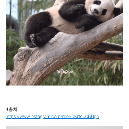
⬇️출처
https://www.instagram.com/reel/DKrtdJCBHgh