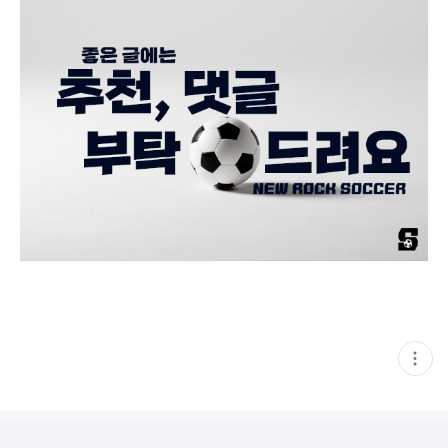
현
재
게
시
글
추
가