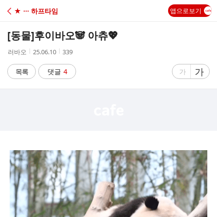
C
★ ··· 하프타임
앱으로보기
A
[동물]
후이바오🐼 아츄💖
F
작
작
조
러바오
25.06.10
339
성
성
회
E
자
시
수
글
가
글
목록
댓글
4
가
간
자
자
크
크
기
기
크
작
게
게