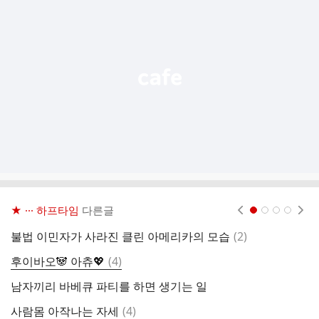
기
능
열
기
★ ··· 하프타임
다른글
현재페이지 1
2
3
4
댓
불법 이민자가 사라진 클린 아메리카의 모습
(
2
)
여
글
댓
후이바오🐼 아츄💖
(
4
)
나
글
남자끼리 바베큐 파티를 하면 생기는 일
짱
댓
사람몸 아작나는 자세
(
4
)
조