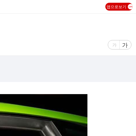
앱으로보기
글
가
글
가
자
자
크
크
기
기
크
작
게
게