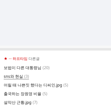
★ ··· 하프타임
다른글
댓
보법이 다른 대통령님
(
20
)
글
댓
sns와 현실
(
3
)
글
댓
어릴 때 나쁜짓 했다는 디씨인.jpg
(
5
)
글
댓
출국하는 장원영 비율
(
5
)
글
댓
설악산 근황.jpg
(
7
)
글