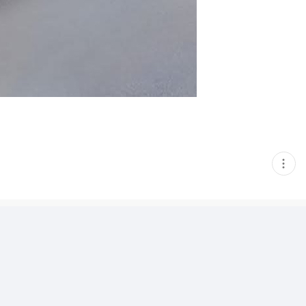
현
재
게
시
글
추
가
기
능
열
기