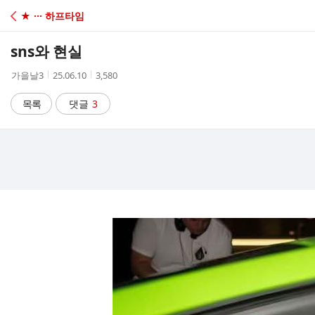
C
★ ··· 하프타임
A
sns와 현실
F
작
작
조
가을날3
25.06.10
3,580
성
성
회
E
자
시
수
목록
댓글
3
간