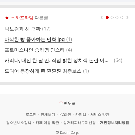
★ ··· 하프타임
다른글
현재페이지 1
2
3
4
댓
박보검과 션 근황
(
17
)
우
글
댓
바삭한 빵 좋아하는 만화.jpg
(
1
)
워
글
댓
프로미스나인 송하영 인스타
(
4
)
다
글
댓
카리나, 대선 한 달 만..직접 밝힌 정치색 논란 이유.."무지했다"
(
64
)
결
글
댓
드디어 등장하게 된 찐찐찐 최종보스
(
1
)
수
글
맨위로
로그인
전체보기
PC화면
카페앱
서비스 약관
청소년보호정책
카페 이용 약관
상거래피해구제신청
개인정보처리방침
©
Daum Corp.