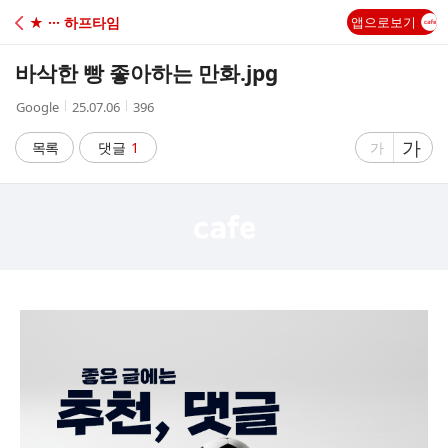
C
★ ··· 하프타임
앱으로보기
A
바삭한 빵 좋아하는 만화.jpg
F
작
작
조
Google
25.07.06
396
성
성
회
E
자
시
수
글
가
글
목록
댓글
1
가
간
자
자
크
크
기
기
크
작
게
게