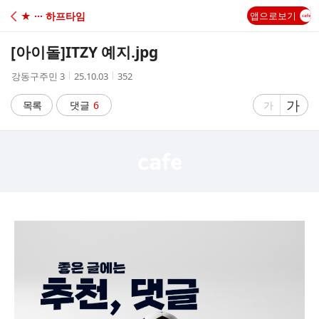
C
★ ··· 하프타임
앱으로보기
A
[아이돌]
ITZY 예지.jpg
F
작
작
조
강동구주민 3
25.10.03
352
성
성
회
E
자
시
수
글
가
글
목록
댓글
6
가
간
자
자
크
크
기
기
크
작
게
게