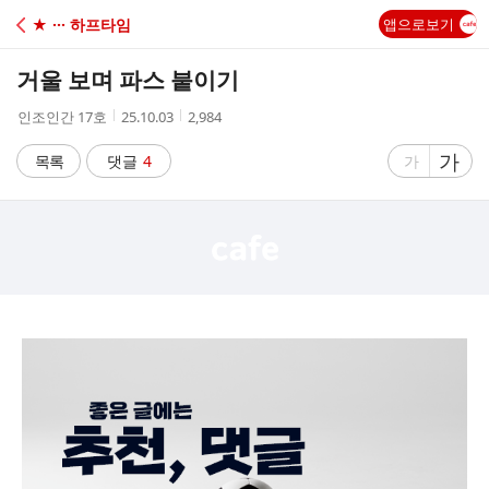
C
★ ··· 하프타임
앱으로보기
A
거울 보며 파스 붙이기
F
작
작
조
인조인간 17호
25.10.03
2,984
성
성
회
E
자
시
수
글
가
글
목록
댓글
4
가
간
자
자
크
크
기
기
크
작
게
게