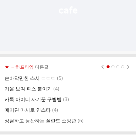
★ ··· 하프타임
다른글
현재페이지 1
2
3
4
댓
손바닥만한 스시 ㄷㄷㄷ
(
5
)
르
글
댓
거울 보며 파스 붙이기
(
4
)
제
글
댓
카톡 아이디 사기꾼 구별법
(
3
)
진
글
댓
메이딘 마시로 인스타
(
4
)
박
글
댓
상탈하고 등산하는 폴란드 소방관
(
6
)
김
글