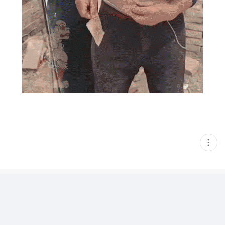
현
재
게
시
글
추
가
기
능
열
기