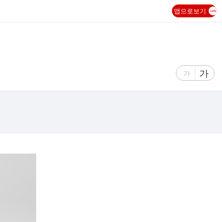
앱으로보기
글
가
글
가
자
자
크
크
기
기
크
작
게
게