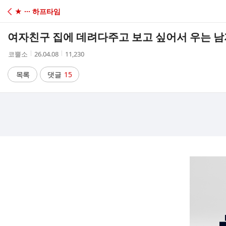
C
★ ··· 하프타임
A
여자친구 집에 데려다주고 보고 싶어서 우는 
F
작
작
조
코뿔소
26.04.08
11,230
성
성
회
E
자
시
수
목록
댓글
15
간