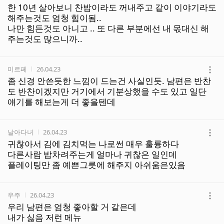
더
한 10년 살아보니 찬밥이라도 꺼내주고 같이 이야기라도
보
해주는것도 엄청 힘이됨..
기
나만 힘든것도 아니고 .. 또 다른 부분에선 내 몫대신 해
주는것도 많으니까..
작성자
작성시간
미르페
26.04.23
더
좀 신경 안쓴듯한 느낌이 드는건 사실인듯. 남편은 반찬
보
도 반찬이겠지만 거기에서 기분상했을 수도 있고 일단
기
얘기를 해보는게 더 좋을텐데
작성자
작성시간
날아다녀
26.04.23
더
귀찮아서 김에 김치먹는 나로썬 매우 훌륭하다
보
다른사람 밥차려주는게 얼마나 귀찮은 일인데
기
플레이팅만 좀 예쁜그릇에 해주지 아쉬움은있음
작성자
작성시간
우주
26.04.23
더
우리 남편은 엄청 좋아할 거 같은데
보
내가 싫음 저런 메뉴