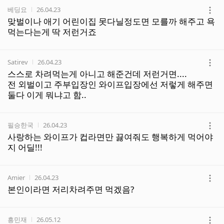
작성자
작성시간
베딩요
26.04.23
더
맞벌이나 애기 어린이집 못다닐정도면 모를까 해주고 욕
보
먹는다는게 딱 저런거죠
기
작성자
작성시간
Satirev
26.04.23
더
스스로 차려먹는게 아니고 해준건데 저런거면....
보
전 외벌이고 주부입장인 와이프입장에선 저렇게 해주면
기
둘다 이게 뭐냐고 함..
작성자
작성시간
필승한국
26.04.23
더
사랑하는 와이프가 컵라면만 끓여줘도 행복하게 먹어야
보
지 어딜!!!
기
작성자
작성시간
Amier
26.04.23
더
본인이라면 저리차려주면 먹겠음?
보
기
작성자
작성시간
흥민재
26.05.12