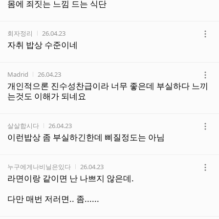
기
몸에 죄짓는 느낌 드는 식단
작성자
작성시간
회자정리
26.04.23
더
자취 밥상 수준이네
보
기
작성자
작성시간
Madrid
26.04.23
더
개인적으론 진수성찬급이라 너무 좋은데 부실하다 느끼
보
는것도 이해가 되네요
기
작성자
작성시간
살살합시다
26.04.23
더
이런밥상 좀 부실하긴한데 삐질정도는 아님
보
기
작성자
작성시간
누구에게나비닐은있다
26.04.23
더
라면이랑 같이면 난 나쁘지 않은데.
보
기
다만 매번 저러면.. 좀......