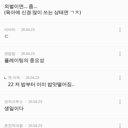
기
외벌이면… 좀…
(육아에 신경 많이 쓰는 상태면 ㄱㅊ)
작성자
작성시간
바바라
26.04.23
더
ㄷ
보
기
작성자
작성시간
갰랍랍
26.04.23
더
플레이팅의 중요성
보
기
작성자
작성시간
맷 머독
26.04.23
더
22 저 밥부터 이미 밥맛떨어짐..
보
기
작성자
작성시간
장쟈크루소
26.04.23
더
생일이다
보
기
작성자
작성시간
춘천약과왕
26.04.23