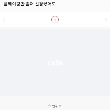
더
플레이팅만 좀더 신경썼어도
보
기
1
맨위로