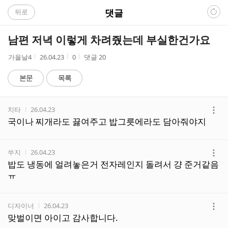
C
댓글
뒤로
A
남편 저녁 이렇게 차려줬는데 부실한건가요
F
작
작
조
가을날4
26.04.23
0
댓글
20
성
성
회
E
자
시
수
본문
목록
간
댓
작성자
작성시간
치타
26.04.23
글
더
국이나 찌개라도 끓여주고 밥그릇에라도 담아줘야지
리
보
스
기
트
작성자
작성시간
쑤지
26.04.23
더
밥도 냉동에 얼려놓은거 전자레인지 돌려서 걍 준거같음
보
ㅠ
기
작성자
작성시간
디자이너
26.04.23
더
맞벌이면 아이고 감사합니다.
보