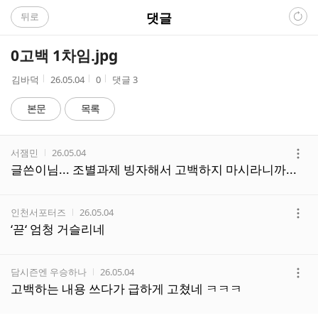
C
댓글
뒤로
A
0고백 1차임.jpg
F
작
작
조
김바덕
26.05.04
0
댓글
3
성
성
회
E
자
시
수
본문
목록
간
댓
작성자
작성시간
서잼민
26.05.04
글
더
글쓴이님... 조별과제 빙자해서 고백하지 마시라니까...
리
보
스
기
트
작성자
작성시간
인천서포터즈
26.05.04
더
‘끋‘ 엄청 거슬리네
보
기
작성자
작성시간
담시즌엔 우승하나
26.05.04
더
고백하는 내용 쓰다가 급하게 고쳤네 ㅋㅋㅋ
보
기