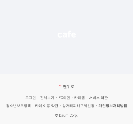
맨위로
로그인
전체보기
PC화면
카페앱
서비스 약관
청소년보호정책
카페 이용 약관
상거래피해구제신청
개인정보처리방침
©
Daum Corp.
카