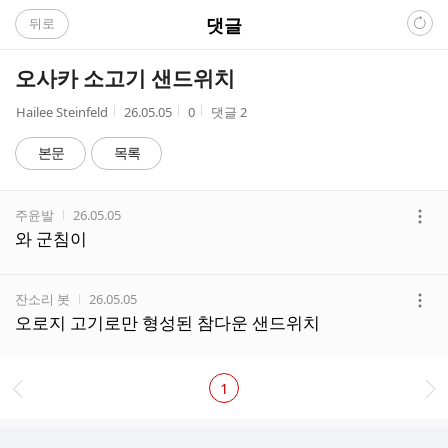
C
댓글
뒤로
A
오사카 소고기 샌드위치
F
작
작
조
Hailee Steinfeld
26.05.05
0
댓글
2
성
성
회
E
자
시
수
본문
목록
간
댓
작성자
작성시간
주윤발
26.05.05
글
더
와 군침이
리
보
스
기
트
작성자
작성시간
잔소리 봇
26.05.05
더
오로지 고기로만 형성된 참다운 샌드위치
보
기
1