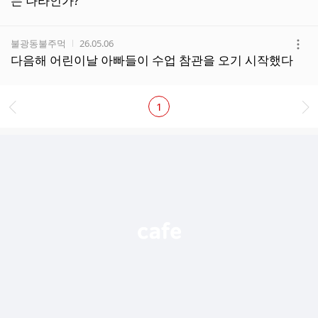
는 나라인가?
기
작성자
작성시간
불광동불주먹
26.05.06
더
다음해 어린이날 아빠들이 수업 참관을 오기 시작했다
보
기
1