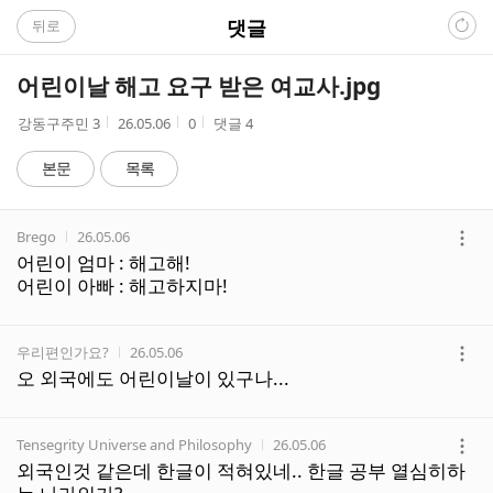
C
댓글
뒤로
A
어린이날 해고 요구 받은 여교사.jpg
F
작
작
조
강동구주민 3
26.05.06
0
댓글
4
성
성
회
E
자
시
수
본문
목록
간
댓
작성자
작성시간
Brego
26.05.06
글
더
어린이 엄마 : 해고해!
리
보
어린이 아빠 : 해고하지마!
스
기
트
작성자
작성시간
우리편인가요?
26.05.06
더
오 외국에도 어린이날이 있구나...
보
기
작성자
작성시간
Tensegrity Universe and Philosophy
26.05.06
더
외국인것 같은데 한글이 적혀있네.. 한글 공부 열심히하
보