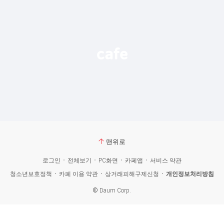
맨위로
로그인
전체보기
PC화면
카페앱
서비스 약관
청소년보호정책
카페 이용 약관
상거래피해구제신청
개인정보처리방침
©
Daum Corp.
카