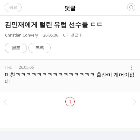
C
댓글
뒤로
A
김민재에게 털린 유럽 선수들 ㄷㄷ
F
작
작
조
Christian Convery
26.05.06
0
댓글
1
성
성
회
E
자
시
수
본문
목록
간
댓
작성자
작성시간
나집
26.05.06
글
더
미친ㅋㅋㅋㅋㅋㅋㅋㅋㅋㅋㅋㅋㅋㅋㅋ 출산이 개어이없
리
보
네
스
기
트
1