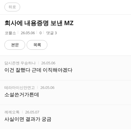
C
뒤로
A
회사에 내용증명 보낸 MZ
F
작
작
조
코뿔소
26.05.06
0
댓글
3
성
성
회
E
자
시
수
본문
목록
간
댓
작성자
작성시간
담시즌엔 우승하나
26.05.06
글
이건 잘했다 근데 이직해야겠다
리
스
트
작성자
작성시간
테라마이신안연고
26.05.06
소설쓴거가튼데
작성자
작성시간
께께오톡
26.05.07
사실이면 결과가 궁금