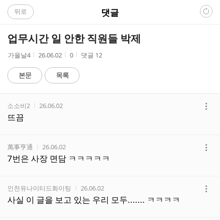
C
댓글
뒤로
A
업무시간 일 안한 직원들 박제
F
작
작
조
가을날4
26.06.02
0
댓글
12
성
성
회
E
자
시
수
본문
목록
간
댓
작성자
작성시간
소소비2
26.06.02
글
더
뜨끔
리
보
스
기
트
작성자
작성시간
萬事亨通
26.06.02
더
7번은 사장 면담 ㅋㅋㅋㅋㅋ
보
기
작성자
작성시간
인천유나이티드화이팅
26.06.02
더
사실 이 글을 보고 있는 우리 모두....... ㅋㅋㅋㅋ
보
기