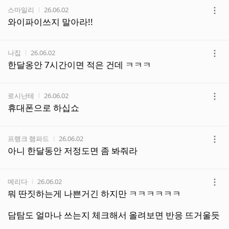
작성자
작성시간
스마일리
26.06.02
더
와이파이쓰지 말아라!!
보
기
작성자
작성시간
나집
26.06.02
더
한달옹안 7시간이면 적은 건데 ㅋㅋㅋ
보
기
작성자
작성시간
로시난테
26.06.02
더
휴대폰으로 하십쇼
보
기
작성자
작성시간
프랭크 램파드
26.06.02
더
아니 한달동안 저정도면 좀 봐줘라
보
기
작성자
작성시간
메리다
26.06.02
더
뭐 딴짓하는게 나쁜거긴 하지만 ㅋㅋㅋㅋㅋㅋ
보
기
담탐도 얼마나 쓰는지 체크해서 올려보면 반응 뜨거울듯