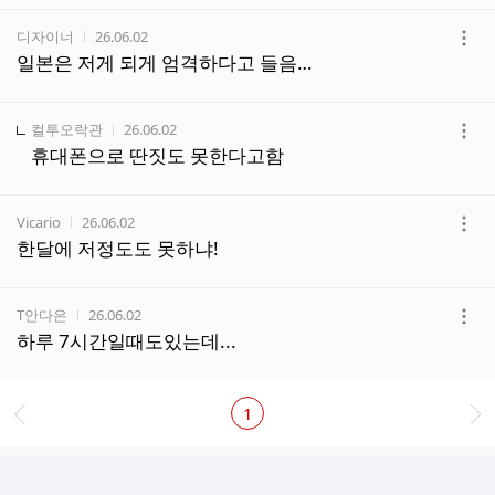
작성자
작성시간
디자이너
26.06.02
더
일본은 저게 되게 엄격하다고 들음…
보
기
작성자
작성시간
컬투오락관
26.06.02
더
휴대폰으로 딴짓도 못한다고함
보
기
작성자
작성시간
Vicario
26.06.02
더
한달에 저정도도 못하냐!
보
기
작성자
작성시간
T안다은
26.06.02
더
하루 7시간일때도있는데...
보
기
1