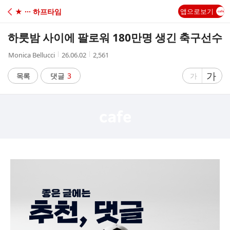
C
★ ··· 하프타임
앱으로보기
A
하룻밤 사이에 팔로워 180만명 생긴 축구선수
F
작
작
조
Monica Bellucci
26.06.02
2,561
성
성
회
E
자
시
수
글
가
글
목록
댓글
3
가
간
자
자
크
크
기
기
크
작
게
게