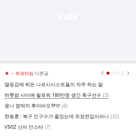
기
★ ··· 하프타임
다른글
현재페이지 1
2
3
4
열등감에 찌든 나르시시스트들이 자주 하는 말
댓
하룻밤 사이에 팔로워 180만명 생긴 축구선수
(
3
)
넷
글
댓
웅니 껌딱지 후이바오💜🩷
(
6
)
우
글
댓
한동훈 : 북구 인구수가 줄었는데 위장전입이라니
(
32
)
글
댓
VIVIZ 신비 인스타
(
7
)
글