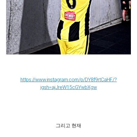
https://www.instagram.com/p/DY8f9rtCaHF/?
igsh=ajJreW15cGYwbXgw
그리고 현재