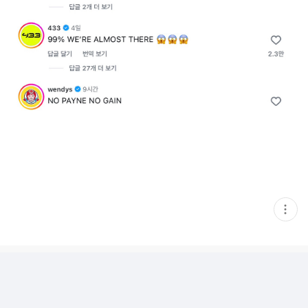
현
재
게
시
글
추
가
기
능
열