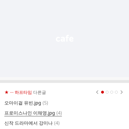
추
가
기
능
열
기
★ ··· 하프타임
다른글
현재페이지 1
2
3
4
댓
오마이걸 유빈.jpg
(
5
)
오
글
댓
프로미스나인 이채영.jpg
(
4
)
글
댓
신작 드라마에서 강미나
(
4
)
성
글