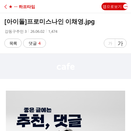
C
★ ··· 하프타임
앱으로보기
A
[아이돌]
프로미스나인 이채영.jpg
F
작
작
조
강동구주민 3
26.06.02
1,474
성
성
회
E
자
시
수
글
가
글
목록
댓글
4
가
간
자
자
크
크
기
기
크
작
게
게