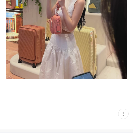
현
재
게
시
글