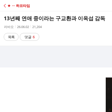
C
★ ··· 하프타임
A
13년째 연애 중이라는 구교환과 이옥섭 감독
F
작
작
조
러바오
26.06.02
21,204
성
성
회
E
자
시
수
목록
댓글
6
간