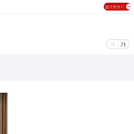
앱으로보기
글
가
글
가
자
자
크
크
기
기
크
작
게
게