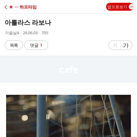
C
★ ··· 하프타임
앱으로보기
A
아틀라스 라보나
F
작
작
조
가을날4
26.06.03
705
성
성
회
E
자
시
수
글
가
글
목록
댓글
1
가
간
자
자
크
크
기
기
크
작
게
게