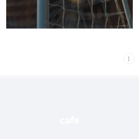
현
재
게
시
글
추
가
기
능
열
기