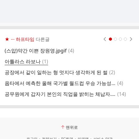
★ ··· 하프타임
다른글
현재페이지 1
2
3
4
댓
(스압)약간 이쁜 장원영.jpgif
(
4
)
아
글
댓
아틀라스 라보나
(
1
)
엑
글
댓
공장에서 같이 일하는 형 멋지다 생각하게 된 썰
(
2
)
'
글
댓
옵타에서 예측한 올해 국가별 월드컵 우승 가능성 순위.jpg
(
4
)
미
글
댓
공무원에게 갑자기 본인의 직업을 밝히는 체납자.jpg
(
14
)
역
글
맨위로