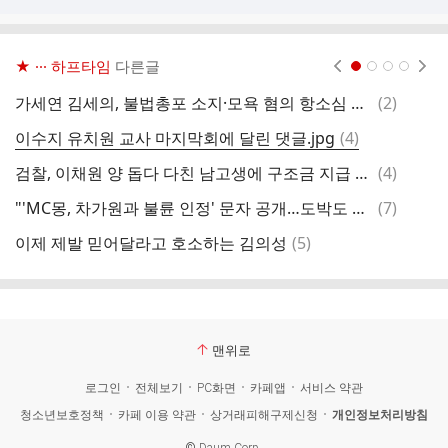
★ ··· 하프타임
다른글
현재페이지 1
2
3
4
댓
가세연 김세의, 불법총포 소지·모욕 혐의 항소심 벌금 500만원
(
2
)
글
댓
이수지 유치원 교사 마지막회에 달린 댓글.jpg
(
4
)
윤
글
댓
검찰, 이채원 양 돕다 다친 남고생에 구조금 지급 결정
(
4
)
어
글
댓
"'MC몽, 차가원과 불륜 인정' 문자 공개…도박도 같이 해" PD수첩 보도
(
7
)
한
글
댓
이제 제발 믿어달라고 호소하는 김의성
(
5
)
역
글
맨위로
로그인
전체보기
PC화면
카페앱
서비스 약관
청소년보호정책
카페 이용 약관
상거래피해구제신청
개인정보처리방침