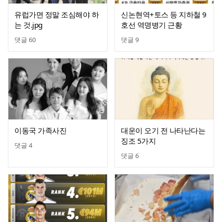
유럽가면 정말 조심해야 하
신논현역+토스 등 지하철 9
는 것.jpg
호선 역명병기 근황
댓글
60
댓글
9
이동국 가족사진
대운이 오기 전 나타난다는
징조 5가지
댓글
4
댓글
6