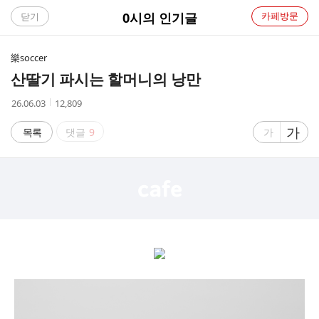
C
0시의 인기글
카페방문
닫기
A
樂soccer
F
산딸기 파시는 할머니의 낭만
E
작
조
26.06.03
12,809
성
회
시
수
글
가
글
목록
댓글
9
가
간
자
자
크
크
기
기
크
작
게
게