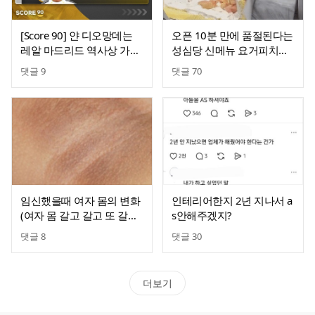
[Score 90] 얀 디오망데는
오픈 10분 만에 품절된다는
레알 마드리드 역사상 가장
성심당 신메뉴 요거피치롤.j
비싼 영입이 될 예정
pg
댓글
9
댓글
70
임신했을때 여자 몸의 변화
인테리어한지 2년 지나서 a
(여자 몸 갈고 갈고 또 갈아
s안해주겠지?
하는 임신)
댓글
8
댓글
30
더보기