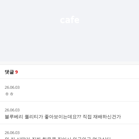
기
댓글
9
댓
작
26.06.03
글
성
ㅎㅎ
리
시
스
간
트
작
26.06.03
성
블루베리 퀄리티가 좋아보이는데요?? 직접 재배하신건가
시
간
작
26.06.03
성