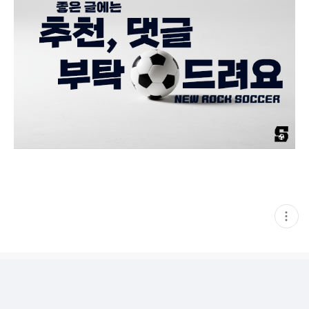
현
재
게
시
글
추
가
기
능
열