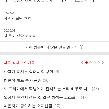
와 저 산딸기 진짜 한움큼 집어서 와구와구 먹고싶다 ㅜㅜ
시
간
작
26.06.03
성
사먹고 싶다 ㅎㅎ
시
간
작
26.06.03
성
사 주고 싶당 ㅎㅎㅎ
시
간
카페 방문해 더 많은 댓글 만나기!
다른 실시간 인기글
현재페이지 1
2
3
4
댓
산딸기 파시는 할머니의 낭만
(
9
)
어
글
댓
최현석 셰프 손자 근황
(
56
)
어
글
댓
새 드라마에서 짝남에게 집착하는 스타 배우로 나오는 있지 유나
(
48
)
[
글
댓
오정세 본인 데려온 것 같은 최성곤 코스프레
(
47
)
글
댓
이은지가 좋아하는 소지섭짤
(
10
)
3