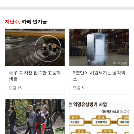
글
지난주,
카페 인기글
폭우 속 하천 입수한 고등학
5분만에 시원해지는 냉각박
생들
스
댓글
16
댓글
5